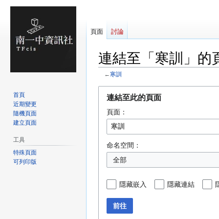
頁面
討論
連結至「寒訓」的
←
寒訓
跳
跳
首頁
連結至此的頁面
至
至
近期變更
頁面：
導
搜
隨機頁面
覽
尋
建立頁面
工具
命名空間：
特殊頁面
全部
可列印版
隱藏嵌入
隱藏連結
前往