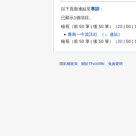
以下頁面連結至
寒訓
：
已顯示1個項目。
檢視（
前 50 筆
|
後 50 筆
）（
20
|
50
|
臺南一中資訊社
‎
（
← 連結
）
檢視（
前 50 筆
|
後 50 筆
）（
20
|
50
|
隱私權政策
關於TFcisWiki
免責聲明